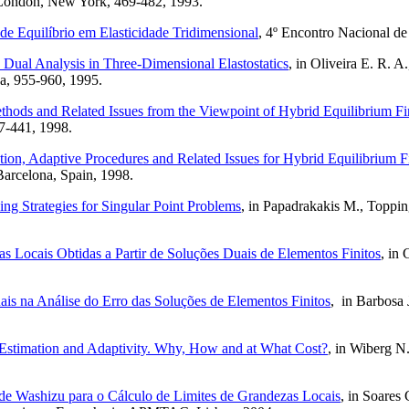
, London, New York,
469-482,
1993.
 de Equilíbrio em Elasticidade Tridimensional
, 4º Encontro Nacional d
 Dual Analysis in Three-Dimensional Elastostatics
, in Oliveira E. R. 
a, 955-960, 1995.
hods and Related Issues from the Viewpoint of Hybrid Equilibrium F
7-441, 1998.
tion, Adaptive Procedures and Related Issues for Hybrid Equilibrium 
arcelona, Spain, 1998.
ng Strategies for Singular Point Problems
, in Papadrakakis M., Toppin
s Locais Obtidas a Partir de Soluções Duais de Elementos Finitos
, in
is na Análise do Erro das Soluções de Elementos Finitos
, in Barbosa 
r Estimation and Adaptivity. Why, How and at What Cost?
, in Wiberg N
e Washizu para o Cálculo de Limites de Grandezas Locais
, in Soares