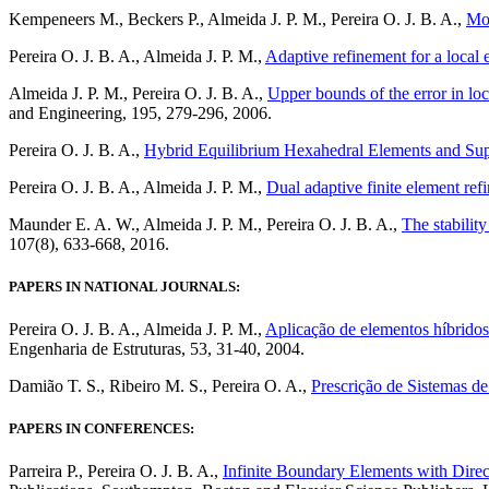
Kempeneers M., Beckers P., Almeida J. P. M., Pereira O. J. B. A.,
Mo
Pereira O. J. B. A., Almeida J. P. M.,
Adaptive refinement for a local 
Almeida J. P. M., Pereira O. J. B. A.,
Upper bounds of the error in loca
and Engineering
, 195, 279-296, 2006.
Pereira
O. J. B. A.,
Hybrid Equilibrium Hexahedral Elements and Su
Pereira
O. J. B. A., Almeida J. P. M.,
Dual adaptive finite element refin
Maunder E. A. W., Almeida J. P. M., Pereira O. J. B. A.,
The stability
107
(
8
),
633
-
668
, 201
6
.
PAPERS IN NATIONAL JOURNALS:
Pereira O. J. B. A., Almeida J. P. M.,
Aplicação de elementos híbridos 
Engenharia de Estruturas, 53, 31-40, 2004.
Damião T. S., Ribeiro M. S., Pereira O. A.,
Prescrição de Sistemas d
PAPERS IN CONFERENCES:
Parreira
P., Pereira O. J. B. A.,
Infinite Boundary Elements with Direc