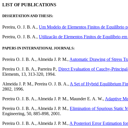
LIST OF PUBLICATIONS
DISSERTATION AND THESIS:
Pereira, O. J. B. A.,
Um Modelo de Elementos Finitos de Equilíbrio pa
Pereira, O. J. B. A.,
Utilização de Elementos Finitos de Equilíbrio e
PAPERS IN INTERNATIONAL JOURNALS:
Pereira
O. J. B. A., Almeida J. P. M.,
Automatic Drawing of Stress Tra
Pereira O. J. B. A., Parreira P.,
Direct Evaluation of Cauchy-Principal
Elements, 13, 313-320, 1994.
Almeida J. P. M., Pereira O. J. B. A.,
A Set of Hybrid Equilibrium Fin
2802, 1996.
Pereira
O. J. B. A., Almeida J. P. M., Maunder E. A. W.,
Adaptive Me
Pereira
O. J. B. A., Almeida J. P. M.,
Elimination of Spurious Static 
Engineering, 50, 885-898, 2001.
Pereira
O. J. B. A., Almeida J. P. M.,
A Posteriori Error Estimation fo