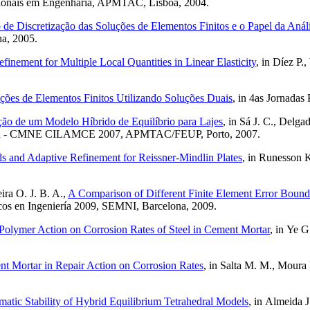
acionais em Engenharia, APMTAC, Lisboa, 2004.
 de Discretização das Soluções de Elementos Finitos e o Papel da Anál
a, 2005.
finement for Multiple Local Quantities in Linear Elasticity
, in Díez P
ões de Elementos Finitos Utilizando Soluções Duais
, in 4as Jornadas
ão de um Modelo Híbrido de Equilíbrio para Lajes
, in Sá J. C., Delga
haria - CMNE CILAMCE 2007, APMTAC/FEUP, Porto, 2007.
s and Adaptive Refinement for Reissner-Mindlin Plates
, in Runesson 
ira O. J. B. A.,
A Comparison of Different Finite Element Error Boundi
icos en Ingeniería 2009, SEMNI, Barcelona, 2009.
Polymer Action on Corrosion Rates of Steel in Cement Mortar
, in
Ye G.
t Mortar in Repair Action on Corrosion Rates
, in
Salta M. M., Moura R
atic Stability of Hybrid Equilibrium Tetrahedral Models
, in
Almeida J.