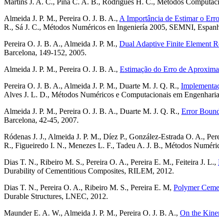
Martins J. A. C., Pina C. A. B., Rodrigues H. C., Métodos Comput
Almeida J. P. M., Pereira O. J. B. A.,
A Importância de Estimar o Erro
R., Sá J. C., Métodos Numéricos en Ingeniería 2005, SEMNI, Espanh
Pereira O. J. B. A., Almeida J. P. M.,
Dual Adaptive Finite Element Re
Barcelona, 149-152, 2005.
Almeida J. P. M., Pereira O. J. B. A.,
Estimação do Erro de Aproximaç
Pereira O. J. B. A., Almeida J. P. M., Duarte M. J. Q. R.,
Implementaç
Alves J. L. D., Métodos Numéricos e Computacionais em Engen
Almeida J. P. M., Pereira O. J. B. A., Duarte M. J. Q. R.,
Error Bound
Barcelona, 42-45, 2007.
Ródenas J. J., Almeida J. P. M., Díez P., González-Estrada O. A., Pere
R., Figueiredo I. N., Menezes L. F., Tadeu A. J. B., Métodos Numér
Dias T. N., Ribeiro M. S., Pereira O. A., Pereira E. M., Feiteira J. L.
,
Durability of Cementitious Composites
, RILEM, 2012.
Dias T. N., Pereira O. A., Ribeiro M. S., Pereira E. M
,
Polymer
Cemen
Durable Structures, LNEC, 2012.
Maunder E. A. W., Almeida J. P. M., Pereira O. J. B. A.
,
On the Kinem