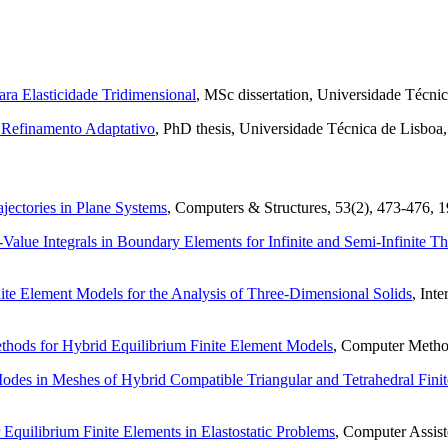
ra Elasticidade Tridimensional
, MSc dissertation, Universidade Técni
m Refinamento Adaptativo
, PhD thesis, Universidade Técnica de Lisboa,
jectories in Plane Systems
, Computers & Structures, 53(2), 473-476, 1
-Value Integrals in Boundary Elements for Infinite and Semi-Infinite
ite Element Models for the Analysis of Three-Dimensional Solids
, Int
thods for Hybrid Equilibrium Finite Element Models
, Computer Metho
Modes in Meshes of Hybrid Compatible Triangular and Tetrahedral Fini
r Equilibrium Finite Elements in Elastostatic Problems
, Computer Assis