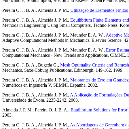
Publications, Southampton, Boston and Elsevier Science Publishers
Pereira O. J. B. A., Almeida J. P. M.,
Utilização de Elementos Finitos
Pereira O. J. B. A., Almeida J. P. M.,
Equilibrium Finite Elements and
Methods in Engineering Using Small Computers, Techno-Press, Kore
Pereira O. J. B. A., Almeida J. P. M., Maunder E. A. W.,
Adaptive Met
Adaptive Computational Methods in Mechanics, Elsevier Science, 42
Pereira O. J. B. A., Almeida J. P. M., Maunder E. A. W.,
Error Estima
Computational Mechanics - New Trends and Applications, CIMNE, B
Pereira O. J. B. A., Bugeda G.,
Mesh Optimality Criteria and Remeshi
Mechanics, Saxe-Coburg Publications, Edinburgh, 149-162, 1999.
Pereira O. J. B. A., Almeida J. P. M.,
Majorantes do Erro em Grandeza
Numéricos en Ingeniería V, SEMNI, Espanha, 2002.
Pereira O. J. B. A., Almeida J. P. M.,
A Aplicação de Formulações Dua
Universidade de Évora, 2235-2242, 2003.
Almeida J. P. M., Pereira O. J. B. A.,
Equilibrium Solutions for Erro
2003.
Pereira O. J. B. A., Almeida J. P. M.,
As Abordagens de Greenberg e d