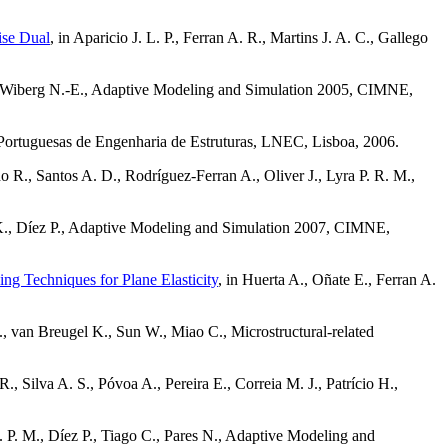
ise Dual
, in Aparicio J. L. P., Ferran A. R., Martins J. A. C., Gallego
., Wiberg N.-E., Adaptive Modeling and Simulation 2005, CIMNE,
 Portuguesas de Engenharia de Estruturas, LNEC, Lisboa, 2006.
do R., Santos A. D., Rodríguez-Ferran A., Oliver J., Lyra P. R. M.,
K., Díez P., Adaptive Modeling and Simulation 2007, CIMNE,
ng Techniques for Plane Elasticity
, in Huerta A., Oñate E., Ferran A.
, van Breugel K., Sun W., Miao C.,
Microstructural-related
., Silva A. S., Póvoa A., Pereira E., Correia M. J., Patrício H.,
 P. M., Díez P., Tiago C., Pares N., Adaptive Modeling and