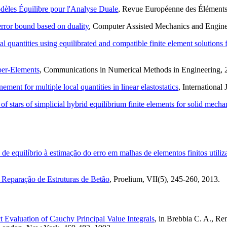
dèles
Équilibre pour l'Analyse Duale
, Revue Européenne des Éléments 
error bound based on duality
, Computer Assisted Mechanics and Engine
l quantities using equilibrated and compatible finite element solutions f
per-Elements
, Communications in Numerical Methods in Engineering, 
ement for multiple local quantities in linear elastostatics
, Internationa
 of stars of simplicial hybrid equilibrium finite elements for solid mecha
de equilíbrio à estimação do erro em malhas de elementos finitos utili
e Reparação de Estruturas de Betão
, Proelium, VII(5), 245-260, 2013.
t Evaluation of Cauchy Principal Value Integrals
, in Brebbia C. A., R